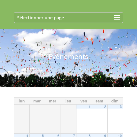
Sélectionner une page
Evènements
lun
mar
mer
jeu
ven
sam
dim
1
2
3
4
5
6
7
8
9
10