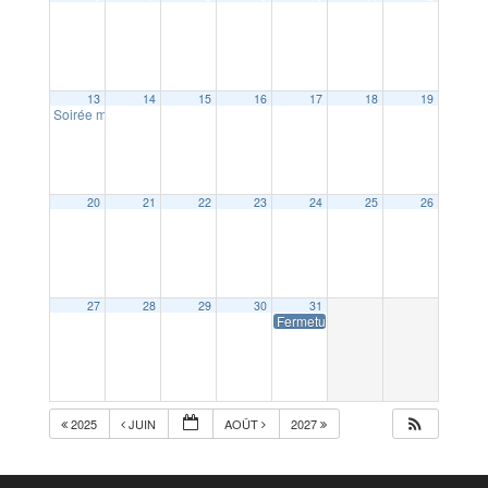
13
14
15
16
17
18
19
Soirée moules frites des Festous
19:00
20
21
22
23
24
25
26
27
28
29
30
31
Fermeture accueil Mairie
2025
JUIN
AOÛT
2027