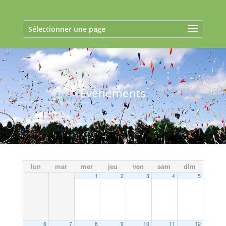
Sélectionner une page
Evènements
lun
mar
mer
jeu
ven
sam
dim
1
2
3
4
5
6
7
8
9
10
11
12