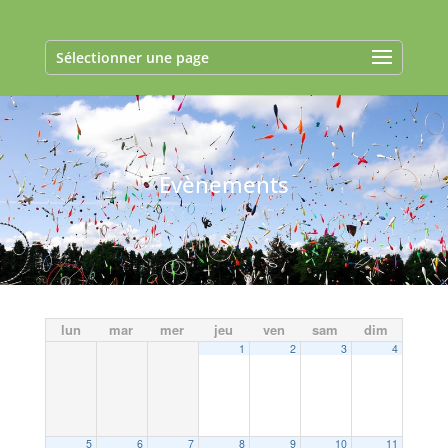
Sélectionner une page
Evènements
lun
mar
mer
jeu
ven
sam
dim
1
2
3
4
5
6
7
8
9
10
11