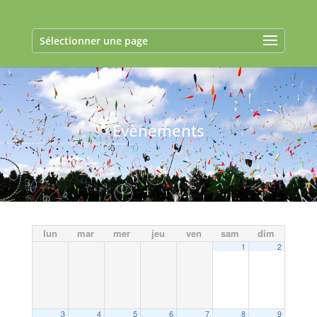
Sélectionner une page
Evènements
lun
mar
mer
jeu
ven
sam
dim
1
2
3
4
5
6
7
8
9