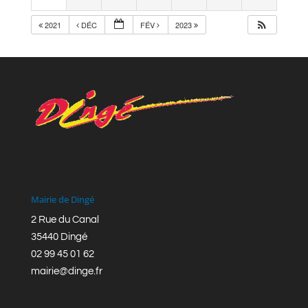
2021
DÉC
FÉV
2023
Mairie de Dingé
2 Rue du Canal
35440 Dingé
02 99 45 01 62
mairie@dinge.fr