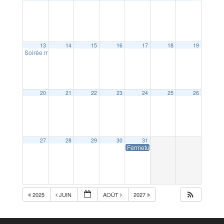
13
14
15
16
17
18
19
Soirée moules frites des Festous
19:00
20
21
22
23
24
25
26
27
28
29
30
31
Fermeture accueil Mairie
2025
JUIN
AOÛT
2027