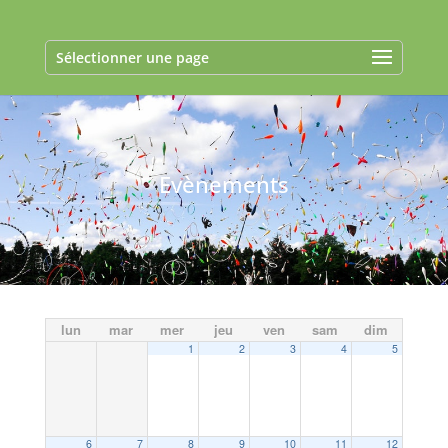
Sélectionner une page
Evènements
lun
mar
mer
jeu
ven
sam
dim
1
2
3
4
5
6
7
8
9
10
11
12