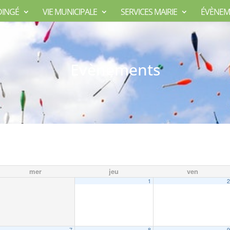
DINGÉ
VIE MUNICIPALE
SERVICES MAIRIE
ÉVÈNEM
Evènements
mer
jeu
ven
1
7
8