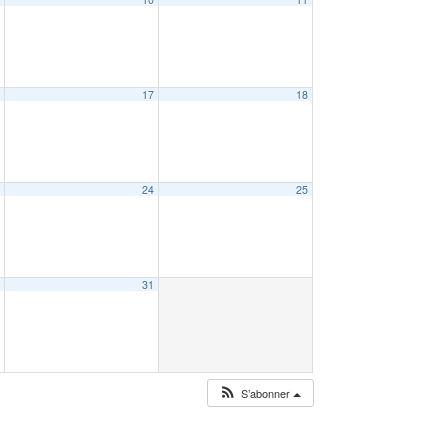
6
17
18
3
24
25
0
31
S’abonner