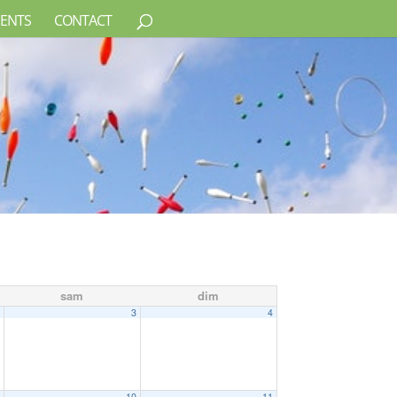
ENTS
CONTACT
sam
dim
2
3
4
9
10
11