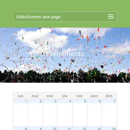
Sélectionner une page
Evènements
lun
mar
mer
jeu
ven
sam
dim
1
2
3
4
5
6
7
8
9
10
11
12
13
14