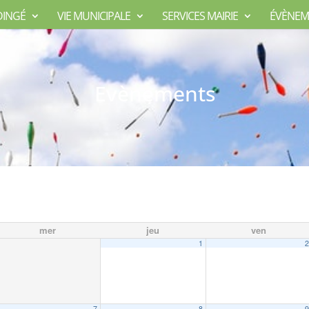
DINGÉ
VIE MUNICIPALE
SERVICES MAIRIE
ÉVÈNEM
Evènements
mer
jeu
ven
1
7
8