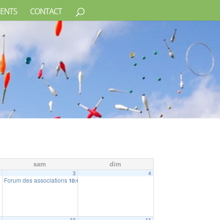
ENTS
CONTACT
sam
dim
2
3
4
Forum des associations
10:00
9
10
11