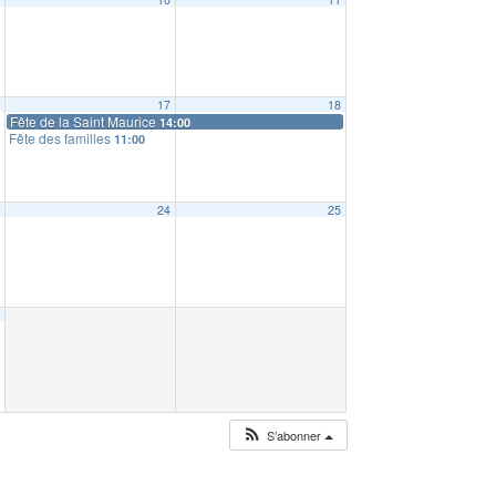
6
17
18
Fête de la Saint Maurice
14:00
Fête des familles
11:00
3
24
25
0
S’abonner