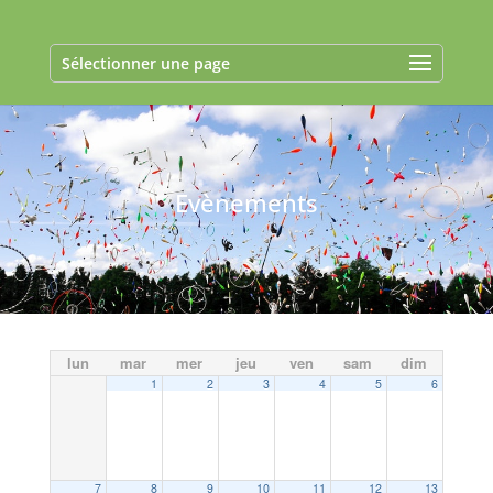
Sélectionner une page
Evènements
lun
mar
mer
jeu
ven
sam
dim
1
2
3
4
5
6
7
8
9
10
11
12
13