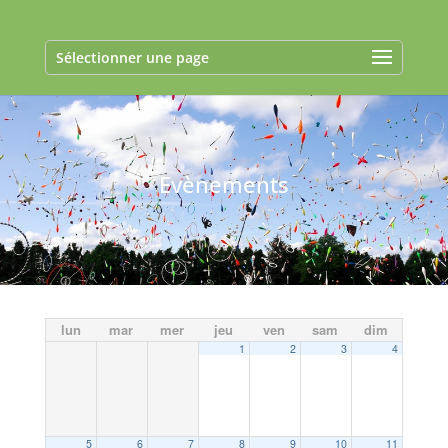
Sélectionner une page
Evènements
lun
mar
mer
jeu
ven
sam
dim
1
2
3
4
5
6
7
8
9
10
11