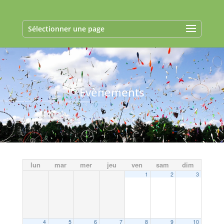
Sélectionner une page
Evènements
lun
mar
mer
jeu
ven
sam
dim
1
2
3
4
5
6
7
8
9
10