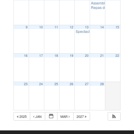
Assemblée générale Ding
Repas de l’école Sainte F
9
10
11
12
13
14
15
Spectacle intergénérationnel
14:30
16
17
18
19
20
21
22
23
24
25
26
27
28
2025
JAN
MAR
2027