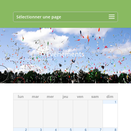
Sélectionner une page
Evènements
lun
mar
mer
jeu
ven
sam
dim
1
2
3
4
5
6
7
8