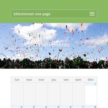
Sélectionner une page
Evènements
lun
mar
mer
jeu
ven
sam
dim
1
2
3
4
5
6
7
8