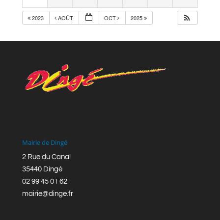
2023
AOÛT
OCT
2025
Mairie de Dingé
2 Rue du Canal
35440 Dingé
02 99 45 01 62
mairie@dinge.fr