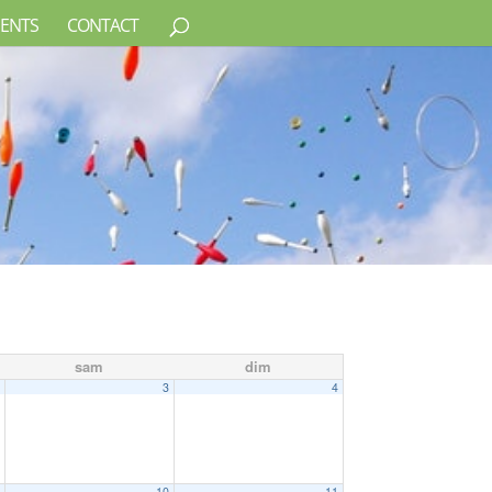
ENTS
CONTACT
sam
dim
2
3
4
9
10
11