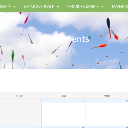
DINGÉ
VIE MUNICIPALE
SERVICES MAIRIE
ÉVÈNEM
Evènements
mer
jeu
ven
1
7
8