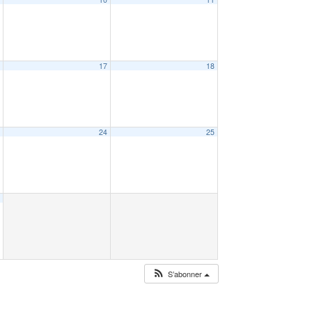
6
17
18
3
24
25
0
S’abonner