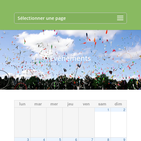
Sélectionner une page
Evènements
lun
mar
mer
jeu
ven
sam
dim
1
2
3
4
5
6
7
8
9