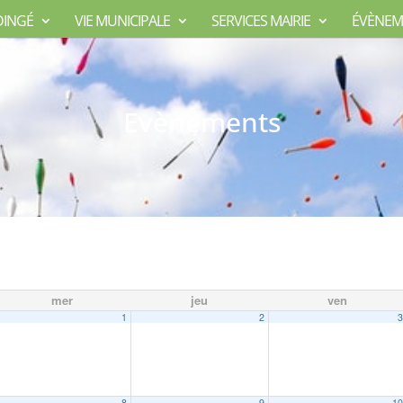
DINGÉ
VIE MUNICIPALE
SERVICES MAIRIE
ÉVÈNEM
Evènements
mer
jeu
ven
1
2
8
9
1