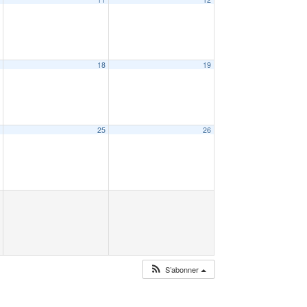
7
18
19
4
25
26
S’abonner