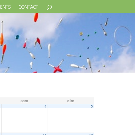
ENTS
CONTACT
sam
dim
3
4
5
0
11
12