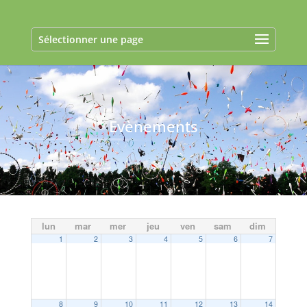
Sélectionner une page
Evènements
lun
mar
mer
jeu
ven
sam
dim
1
2
3
4
5
6
7
8
9
10
11
12
13
14