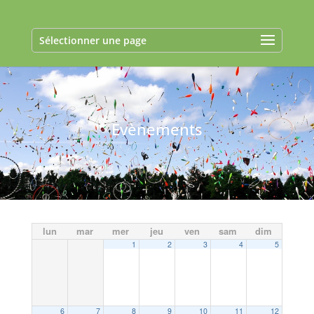
Sélectionner une page
Evènements
lun
mar
mer
jeu
ven
sam
dim
1
2
3
4
5
6
7
8
9
10
11
12