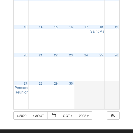
13
14
15
16
17
18
19
Saint Maurice
17:00
20
21
22
23
24
25
26
27
28
29
30
Permanence avocat conseil
15:00
Réunion publique lotissement Le domaine de Tanouarn
18:30
2020
AOÛT
OCT
2022