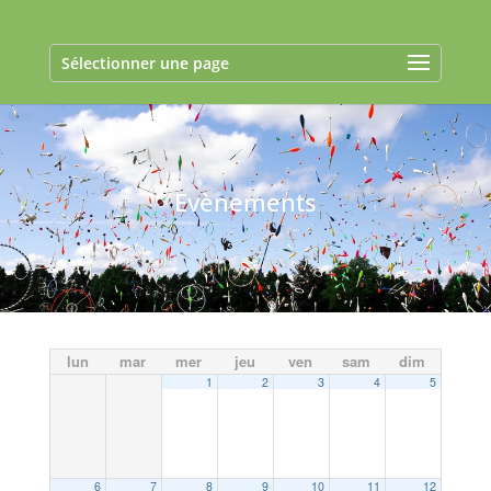
Sélectionner une page
Evènements
lun
mar
mer
jeu
ven
sam
dim
1
2
3
4
5
6
7
8
9
10
11
12