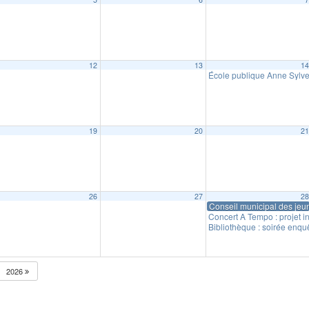
12
13
1
918
École publique Anne Sylves
19
20
2
26
27
2
Conseil municipal des jeu
Concert A Tempo : projet i
Bibliothèque : soirée enqu
2026