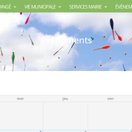
DINGÉ
VIE MUNICIPALE
SERVICES MAIRIE
ÉVÈNEM
Evènements
mer
jeu
ven
5
6