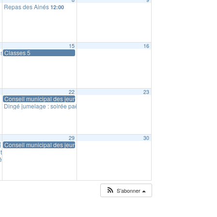
Repas des Ainés
12:00
4
15
16
tre : réunion d’information
Classes 5
18:00
1
22
23
Conseil municipal des jeunes
Dingé jumelage : soirée paëlla
19:30
8
29
30
nes
Conseil municipal des jeunes
ntergenerationnel
14:30
êtes et mystères
20:00
S’abonner