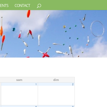
ENTS
CONTACT
sam
dim
1
2
7
8
9