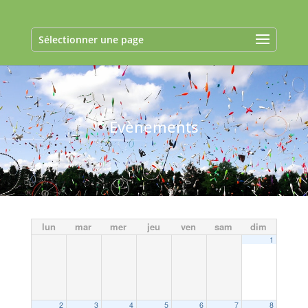
Sélectionner une page
Evènements
lun
mar
mer
jeu
ven
sam
dim
1
2
3
4
5
6
7
8