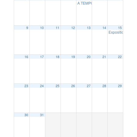
A TEMPO : le projet musical interg
9
10
11
12
13
14
15
Exposition de mi
16
17
18
19
20
21
22
23
24
25
26
27
28
29
30
31