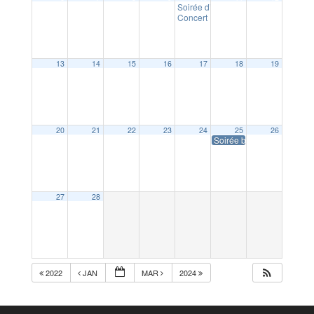
Soirée d’information du Défi Foyers
Concert « Escalade latine » de N
13
14
15
16
17
18
19
20
21
22
23
24
25
26
Soirée bretonne APEL (Eco
27
28
2022
JAN
MAR
2024