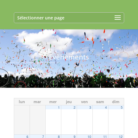
Sélectionner une page
Evènements
lun
mar
mer
jeu
ven
sam
dim
1
2
3
4
5
6
7
8
9
10
11
12