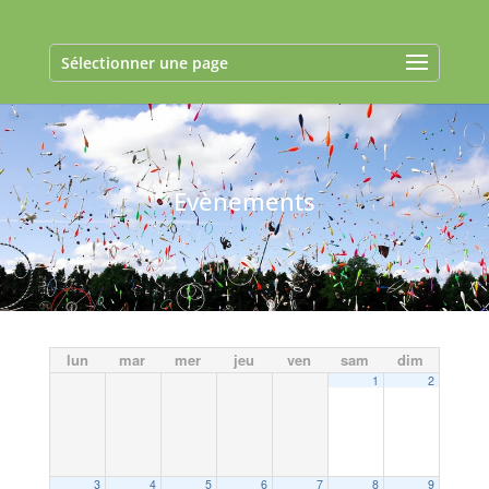
Sélectionner une page
Evènements
lun
mar
mer
jeu
ven
sam
dim
1
2
3
4
5
6
7
8
9