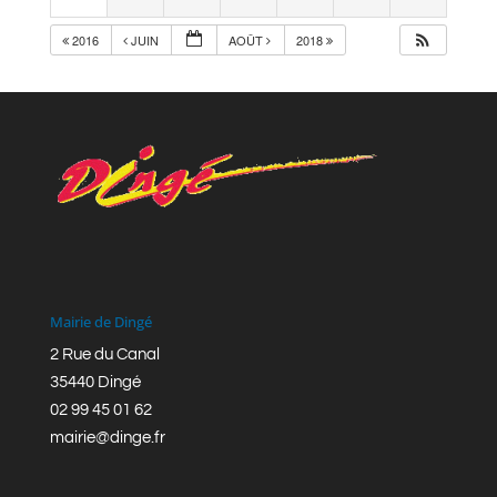
2016
JUIN
AOÛT
2018
Mairie de Dingé
2 Rue du Canal
35440 Dingé
02 99 45 01 62
mairie@dinge.fr