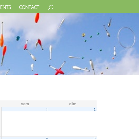
ENTS
CONTACT
sam
dim
1
2
7
8
9