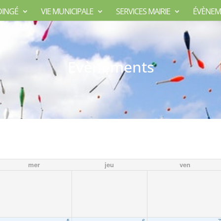
DINGÉ
VIE MUNICIPALE
SERVICES MAIRIE
ÉVÈNEM
Evènements
mer
jeu
ven
5
6