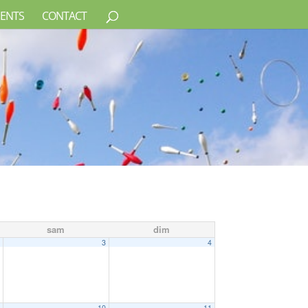
ENTS
CONTACT
sam
dim
2
3
4
9
10
11