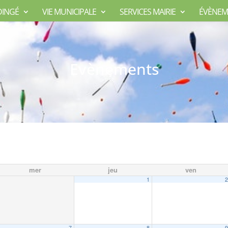
DINGÉ
VIE MUNICIPALE
SERVICES MAIRIE
ÉVÈNEM
Evènements
mer
jeu
ven
1
7
8