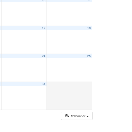
6
17
18
3
24
25
0
31
S’abonner