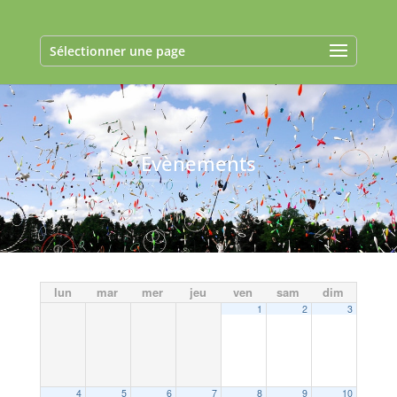
Sélectionner une page
Evènements
lun
mar
mer
jeu
ven
sam
dim
1
2
3
4
5
6
7
8
9
10