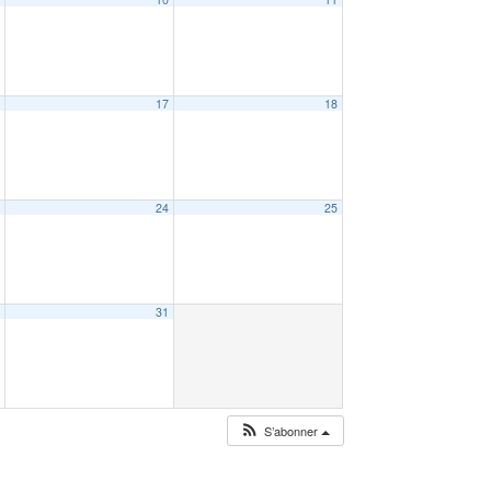
6
17
18
3
24
25
0
31
S’abonner