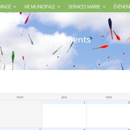
DINGÉ
VIE MUNICIPALE
SERVICES MAIRIE
ÉVÈNEM
Evènements
mer
jeu
ven
1
7
8