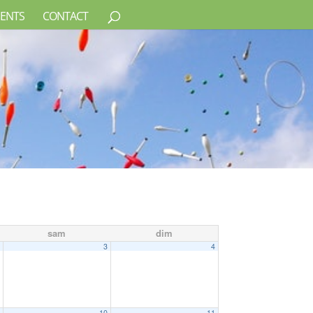
ENTS
CONTACT
sam
dim
2
3
4
9
10
11