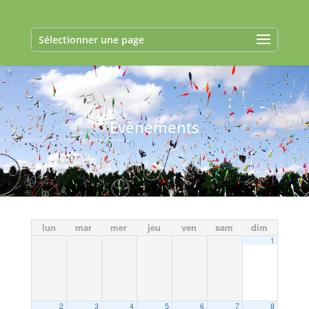
Sélectionner une page
Evènements
lun
mar
mer
jeu
ven
sam
dim
1
2
3
4
5
6
7
8