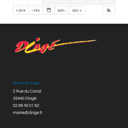
2019
FÉV
AVR
2021
Mairie de Dingé
2 Rue du Canal
35440 Dingé
02 99 45 01 62
mairie@dinge.fr