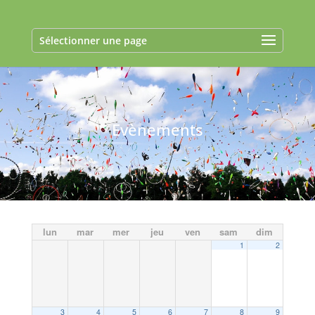
Sélectionner une page
Evènements
lun
mar
mer
jeu
ven
sam
dim
1
2
3
4
5
6
7
8
9