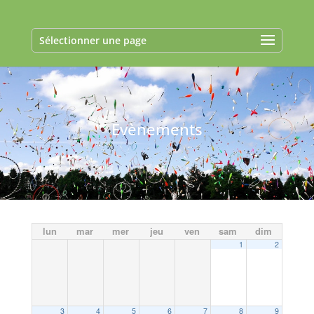
Sélectionner une page
Evènements
lun
mar
mer
jeu
ven
sam
dim
1
2
3
4
5
6
7
8
9