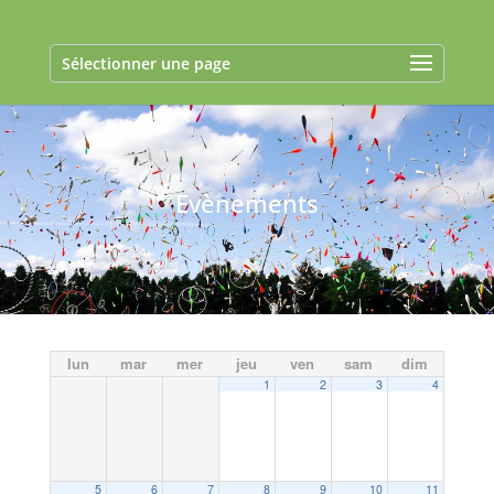
Sélectionner une page
Evènements
lun
mar
mer
jeu
ven
sam
dim
1
2
3
4
5
6
7
8
9
10
11