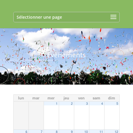
Sélectionner une page
Evènements
lun
mar
mer
jeu
ven
sam
dim
1
2
3
4
5
6
7
8
9
10
11
12