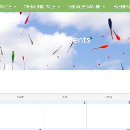
DINGÉ
VIE MUNICIPALE
SERVICES MAIRIE
ÉVÈNEM
Evènements
mer
jeu
ven
1
2
8
9
1