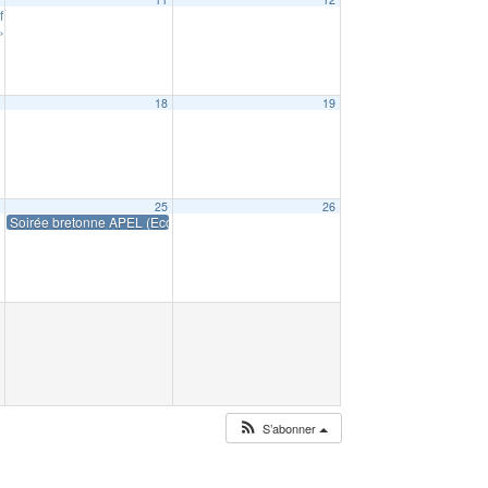
fi Foyers à Alimentation Positive
19:00
e » de Numen
20:00
7
18
19
4
25
26
Soirée bretonne APEL (Ecole privée Sainte Famille)
S’abonner