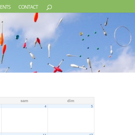
ENTS
CONTACT
sam
dim
3
4
5
0
11
12