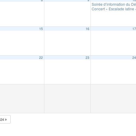
Soirée d’information du Dé
Concert « Escalade latin
15
16
1
22
23
2
024