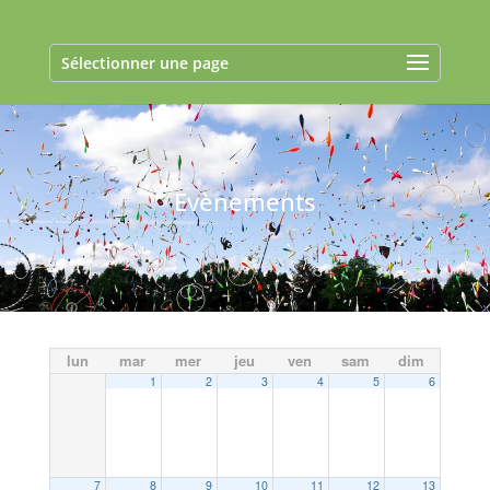
Sélectionner une page
Evènements
lun
mar
mer
jeu
ven
sam
dim
1
2
3
4
5
6
7
8
9
10
11
12
13