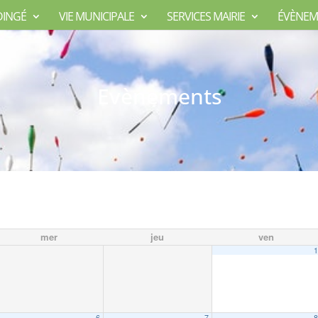
DINGÉ
VIE MUNICIPALE
SERVICES MAIRIE
ÉVÈNEM
Evènements
mer
jeu
ven
6
7