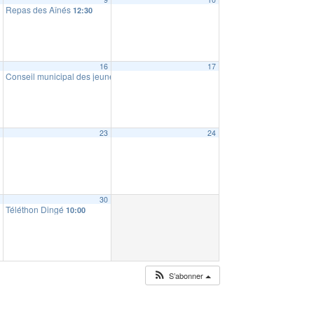
Repas des Aînés
12:30
5
16
17
Conseil municipal des jeunes : ramassage de déchets
10:00
2
23
24
9
30
Téléthon Dingé
10:00
S’abonner