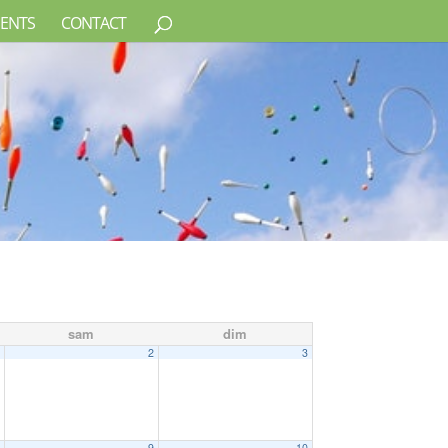
ENTS
CONTACT
sam
dim
1
2
3
8
9
10