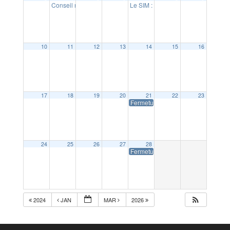
Conseil municipal
Le SIM : concert Soirée des orches
20:00
10
11
12
13
14
15
16
17
18
19
20
21
22
23
Fermeture de la Mairie
24
25
26
27
28
Fermeture de la Mairie
2024
JAN
MAR
2026