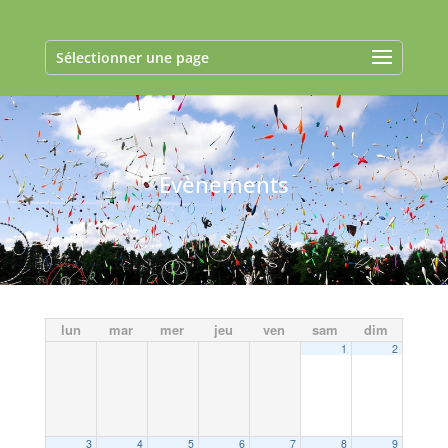
Sélectionner une page
Evènements
lun
mar
mer
jeu
ven
sam
dim
1
2
3
4
5
6
7
8
9