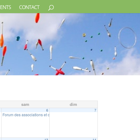
ENTS
CONTACT
sam
dim
5
6
7
Forum des associations et du bénévolat
10:00
2
13
14