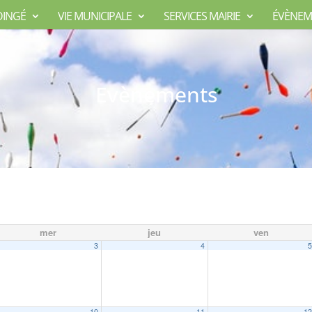
DINGÉ
VIE MUNICIPALE
SERVICES MAIRIE
ÉVÈNEM
Evènements
mer
jeu
ven
3
4
10
11
1