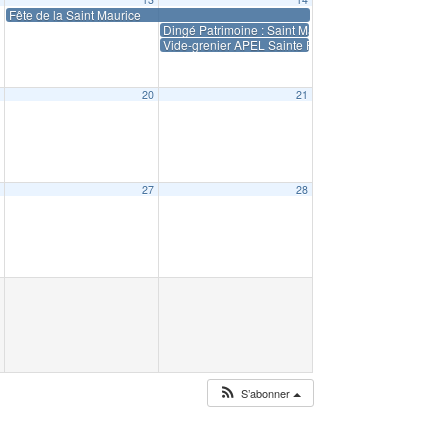
Fête de la Saint Maurice
Dingé Patrimoine : Saint Maurice
Vide-grenier APEL Sainte Famille
9
20
21
6
27
28
S’abonner