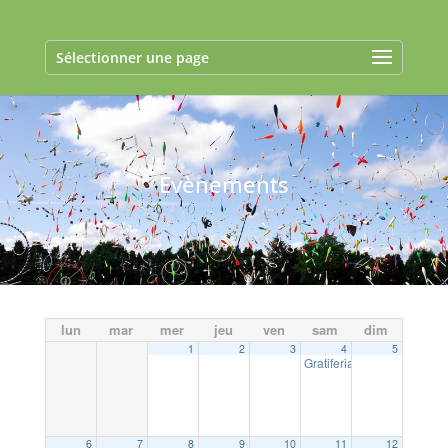
Sélectionner une page
Evènements
lun
mar
mer
jeu
ven
sam
dim
1
2
3
4
5
Gratiferia de Ma P’tite Gla
6
7
8
9
10
11
12