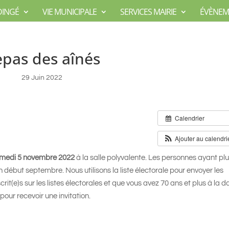
DINGÉ
VIE MUNICIPALE
SERVICES MAIRIE
ÉVÈNEM
pas des aînés
29 Juin 2022
Calendrier
Ajouter au calendri
medi 5 novembre 2022
à la salle polyvalente. Les personnes ayant pl
n début septembre. Nous utilisons la liste électorale pour envoyer les
crit(e)s sur les listes électorales et que vous avez 70 ans et plus à la d
our recevoir une invitation.