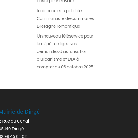
Poste pour travaux
Incidence eau potable
Communauté de communes
Bretagne romantique
Un nouveau téléservice pour
le dépôt en ligne vos
demandes d’autorisation
d’urbanisme et DIA à
compter du 06 octobre 2025 !
Mairie de Dingé
2 Rue du Canal
35440 Dingé
02 99 45 01 62