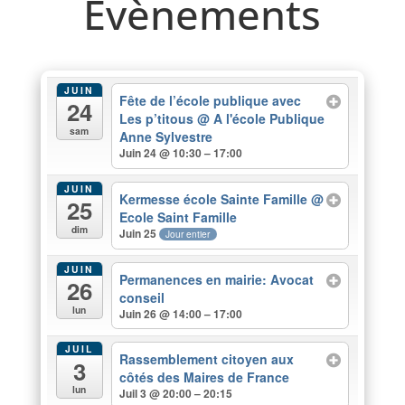
Evènements
JUIN
Fête de l’école publique avec
24
Les p’titous
@ A l'école Publique
sam
Anne Sylvestre
Juin 24 @ 10:30 – 17:00
JUIN
Kermesse école Sainte Famille
@
25
Ecole Saint Famille
dim
Juin 25
Jour entier
JUIN
Permanences en mairie: Avocat
26
conseil
lun
Juin 26 @ 14:00 – 17:00
JUIL
Rassemblement citoyen aux
3
côtés des Maires de France
lun
Juil 3 @ 20:00 – 20:15