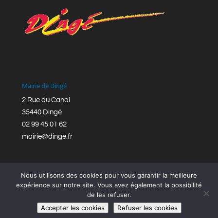
Mairie de Dingé
2 Rue du Canal
35440 Dingé
02 99 45 01 62
mairie@dinge.fr
Nous utilisons des cookies pour vous garantir la meilleure
expérience sur notre site. Vous avez également la possibilité
de les refuser.
Réalisation © Mairie de Dingé,
Bretagne Romantique
|
Accepter les cookies
Refuser les cookies
Mentions légales
|
Politique de confidentialité