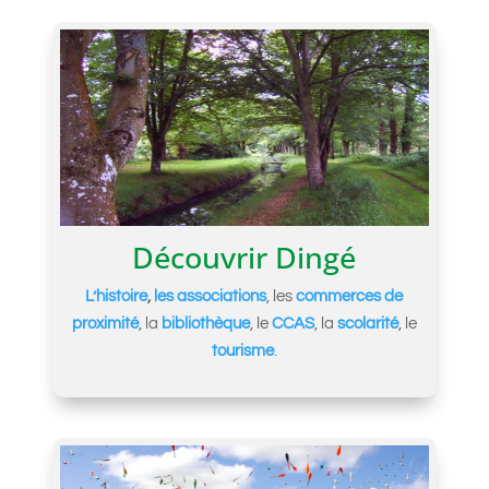
Découvrir Dingé
L’histoire
,
les associations
, les
commerces de
proximité
, la
bibliothèque
, le
CCAS
, la
scolarité
, le
tourisme
.