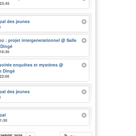
 23:45
pal des jeunes
o : projet intergenerationnel
@ Salle
 Dingé
 16:30
 soirée enquêtes et mystères
@
e Dingé
 22:00
pal des jeunes
pal
1:30
EMBRE 2025