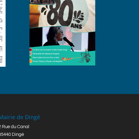
Mairie de Dingé
2 Rue du Canal
35440 Dingé