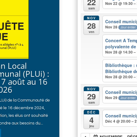
22
Nov 22 @ 19:30 –
sam
NOV
Conseil munici
28
Nov 28
Jour entier
ven
Concert A Temp
polyvalente de
Nov 28 @ 14:30 –
an Local
Bibliothèque :
unal (PLUi) :
Bibliothèque d
Nov 28 @ 20:00 –
7 août au 16
026
NOV
Conseil munici
29
Nov 29
Jour entier
PLUi) de la Communauté de
sam
é le 16 décembre 2024,
DÉC
Conseil munici
ion, les élus ont souhaité
4
Déc 4 @ 20:00 – 2
ondre aux besoins du...
jeu
NOVEMBRE – DÉC