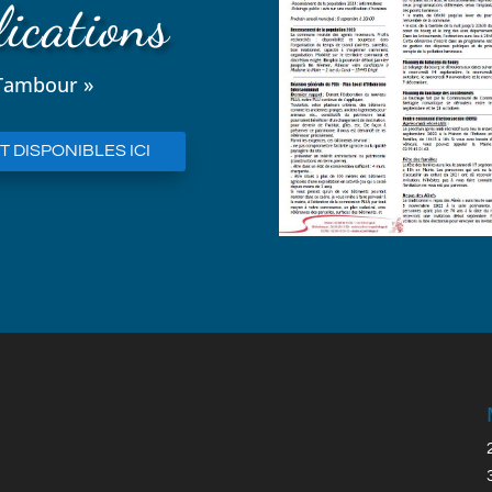
ications
 Tambour »
 DISPONIBLES ICI