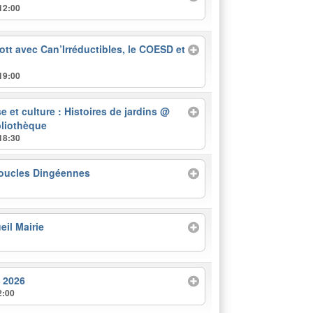
12:00
ott avec Can’Irréductibles, le COESD et
19:00
 et culture : Histoires de jardins
@
bliothèque
18:30
oucles Dingéennes
eil Mairie
 2026
2:00