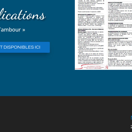
ications
 Tambour »
 DISPONIBLES ICI