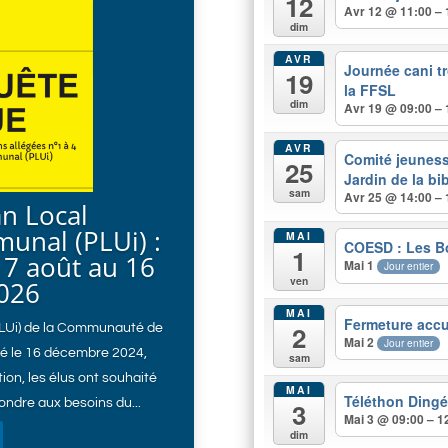
12
Avr 12 @ 11:00 – 
dim
AVR
Journée cani tr
19
la FFSL
dim
Avr 19 @ 09:00 – 
AVR
Comité jeunesse
25
Jardin de la bi
sam
Avr 25 @ 14:00 – 
an Local
unal (PLUi) :
MAI
COESD : Les B
1
7 août au 16
Mai 1
Jour entier
ven
026
MAI
Fermeture accu
2
PLUi) de la Communauté de
Mai 2
Jour entier
é le 16 décembre 2024,
sam
ion, les élus ont souhaité
MAI
Téléthon Dingé
3
ondre aux besoins du...
Mai 3 @ 09:00 – 1
dim