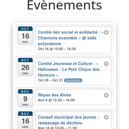
Evènements
OCT
Comité lien social et solidarité : «
16
Chantons ensemble »
@ salle
mer
polyvalente
Oct 16 @ 15:00 – 16:30
OCT
Comité Jeunesse et Culture : «
26
Halloween : Le Petit Cirque des
sam
Horreurs »
Oct 26 – Oct 31
Jour entier
NOV
Repas des Aînés
9
Nov 9 @ 12:30 – 16:00
sam
NOV
Conseil municipal des jeunes :
16
ramassage de déchets
sam
Nov 16 @ 10:00 – 11:30