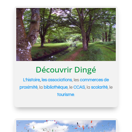
Découvrir Dingé
L’histoire
,
les associations
, les
commerces de
proximité
, la
bibliothèque
, le
CCAS
, la
scolarité
, le
tourisme
.