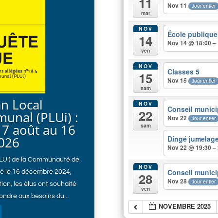
11
Nov 11
Jour entier
mar
NOV
École publique
14
Nov 14 @ 18:00 –
ven
NOV
Classes 5
15
Nov 15
Jour entier
sam
an Local
NOV
Conseil munici
22
unal (PLUi) :
Nov 22
Jour entier
7 août au 16
sam
026
Dingé jumelage 
Nov 22 @ 19:30 –
PLUi) de la Communauté de
NOV
Conseil munici
é le 16 décembre 2024,
28
Nov 28
Jour entier
ion, les élus ont souhaité
ven
ondre aux besoins du...
NOVEMBRE 2025