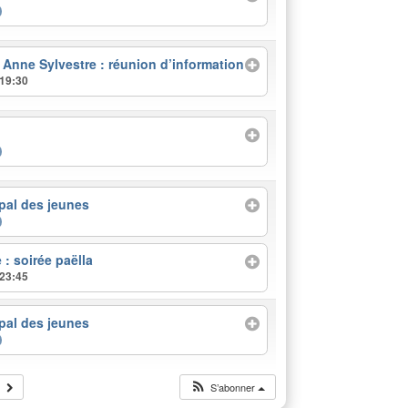
 Anne Sylvestre : réunion d’information
 19:30
pal des jeunes
: soirée paëlla
 23:45
pal des jeunes
S’abonner