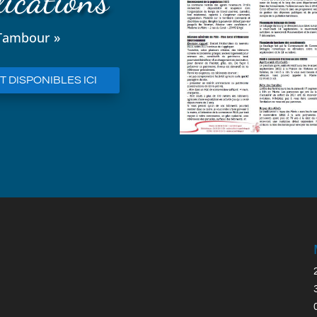
ications
 Tambour »
 DISPONIBLES ICI