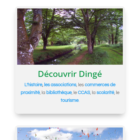
Découvrir Dingé
L’histoire
,
les associations
, les
commerces de
proximité
, la
bibliothèque
, le
CCAS
, la
scolarité
, le
tourisme
.