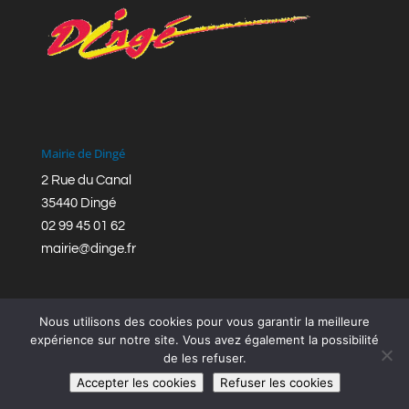
Mairie de Dingé
2 Rue du Canal
35440 Dingé
02 99 45 01 62
mairie@dinge.fr
Nous utilisons des cookies pour vous garantir la meilleure
expérience sur notre site. Vous avez également la possibilité
de les refuser.
Réalisation © Mairie de Dingé,
Bretagne Romantique
|
Accepter les cookies
Refuser les cookies
Mentions légales
|
Politique de confidentialité