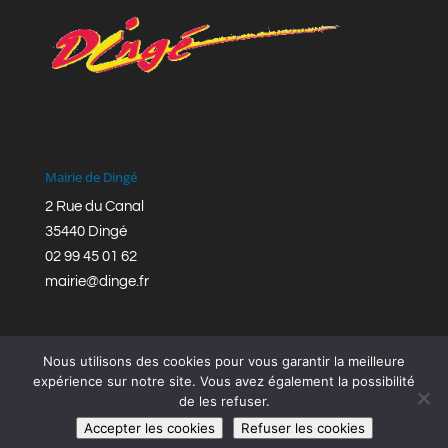
Mairie de Dingé
2 Rue du Canal
35440 Dingé
02 99 45 01 62
mairie@dinge.fr
Nous utilisons des cookies pour vous garantir la meilleure
expérience sur notre site. Vous avez également la possibilité
de les refuser.
Réalisation © Mairie de Dingé,
Bretagne Romantique
|
Accepter les cookies
Refuser les cookies
Mentions légales
|
Politique de confidentialité