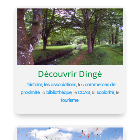
Découvrir Dingé
L’histoire
,
les associations
, les
commerces de
proximité
, la
bibliothèque
, le
CCAS
, la
scolarité
, le
tourisme
.