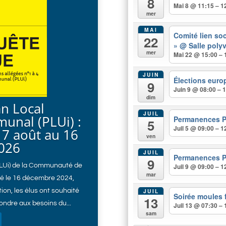
8
Mai 8 @ 11:15 – 1
mer
MAI
Comité lien soc
22
»
@ Salle poly
mer
Mai 22 @ 15:00 – 
JUIN
Élections eur
9
Juin 9 @ 08:00 – 
dim
an Local
JUIL
unal (PLUi) :
Permanences 
5
Juil 5 @ 09:00 – 1
7 août au 16
ven
026
JUIL
Permanences 
9
PLUi) de la Communauté de
Juil 9 @ 09:00 – 1
mar
é le 16 décembre 2024,
JUIL
ion, les élus ont souhaité
Soirée moules f
13
ondre aux besoins du...
Juil 13 @ 07:30 – 
sam