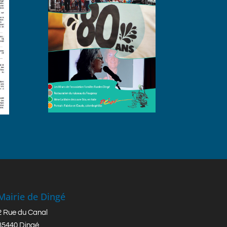
Mairie de Dingé
2 Rue du Canal
35440 Dingé