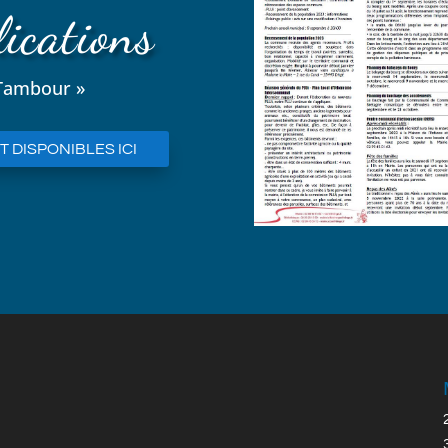
ications
 Tambour »
 DISPONIBLES ICI