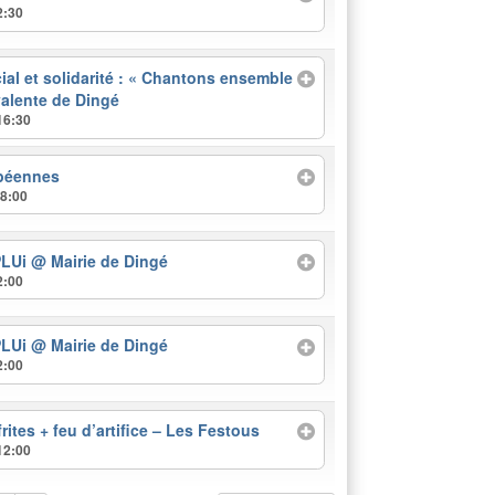
2:30
ial et solidarité : « Chantons ensemble
valente de Dingé
16:30
opéennes
18:00
PLUi
@ Mairie de Dingé
2:00
PLUi
@ Mairie de Dingé
2:00
rites + feu d’artifice – Les Festous
12:00