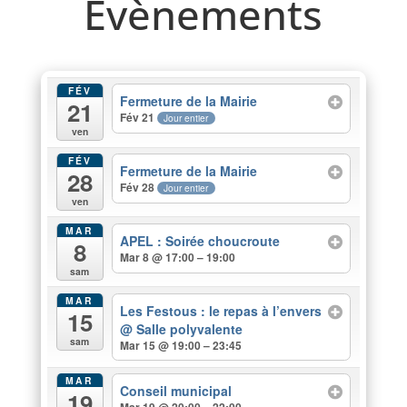
Evènements
FÉV
Fermeture de la Mairie
21
Fév 21
Jour entier
ven
FÉV
Fermeture de la Mairie
28
Fév 28
Jour entier
ven
MAR
APEL : Soirée choucroute
8
Mar 8 @ 17:00 – 19:00
sam
MAR
Les Festous : le repas à l’envers
15
@ Salle polyvalente
sam
Mar 15 @ 19:00 – 23:45
MAR
Conseil municipal
19