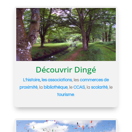
Découvrir Dingé
L’histoire
,
les associations
, les
commerces de
proximité
, la
bibliothèque
, le
CCAS
, la
scolarité
, le
tourisme
.