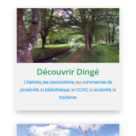
Découvrir Dingé
L’histoire
,
les associations
, les
commerces de
proximité
, la
bibliothèque
, le
CCAS
, la
scolarité
, le
tourisme
.