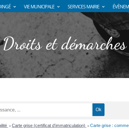
DINGÉ
VIE MUNICIPALE
SERVICES MAIRIE
ÉVÈNEM
Droits et démarches
ilité
Carte grise (certificat d'immatriculation)
Carte grise : commen
>
>