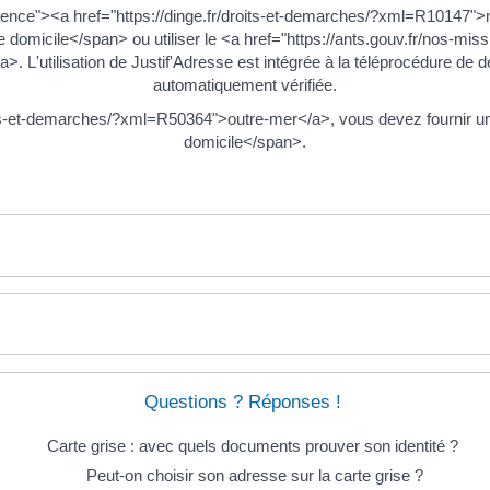
ence"><a href="https://dinge.fr/droits-et-demarches/?xml=R10147">
 domicile</span> ou utiliser le <a href="https://ants.gouv.fr/nos-miss
/a>. L'utilisation de Justif'Adresse est intégrée à la téléprocédure de
automatiquement vérifiée.
oits-et-demarches/?xml=R50364">outre-mer</a>, vous devez fournir u
domicile</span>.
Questions ? Réponses !
Carte grise : avec quels documents prouver son identité ?
Peut-on choisir son adresse sur la carte grise ?