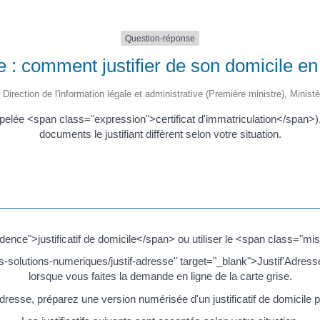
Question-réponse
e : comment justifier de son domicile e
 Direction de l'information légale et administrative (Première ministre), Ministè
ppelée <span class="expression">certificat d'immatriculation</span>), 
documents le justifiant diffèrent selon votre situation.
nce">justificatif de domicile</span> ou utiliser le <span class="mi
les-solutions-numeriques/justif-adresse" target="_blank">Justif'Adres
lorsque vous faites la demande en ligne de la carte grise.
Adresse, préparez une version numérisée d'un justificatif de domicile 